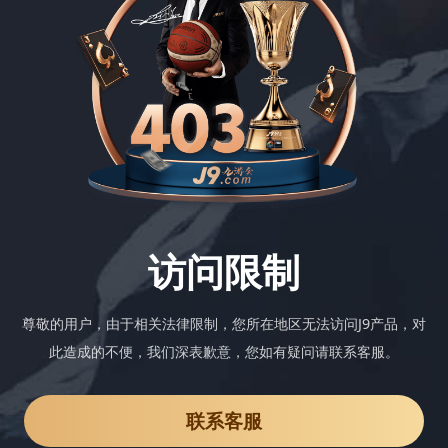
访问限制
尊敬的用户，由于相关法律限制，您所在地区无法访问J9产品，对
此造成的不便，我们深表歉意，您如有疑问请联系客服。
联系客服