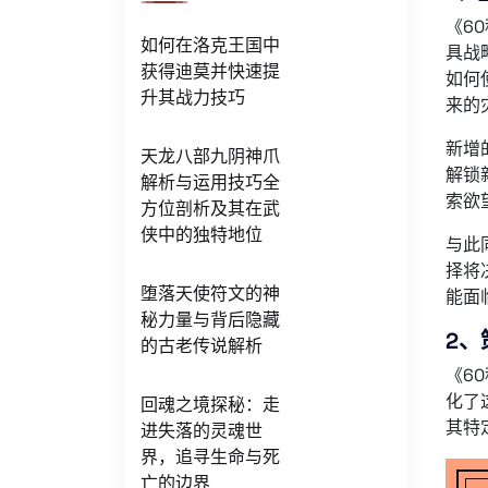
《6
如何在洛克王国中
具战
获得迪莫并快速提
如何
升其战力技巧
来的
新增
天龙八部九阴神爪
解锁
解析与运用技巧全
索欲
方位剖析及其在武
侠中的独特地位
与此
择将
堕落天使符文的神
能面
秘力量与背后隐藏
2、
的古老传说解析
《6
化了
回魂之境探秘：走
其特
进失落的灵魂世
界，追寻生命与死
亡的边界