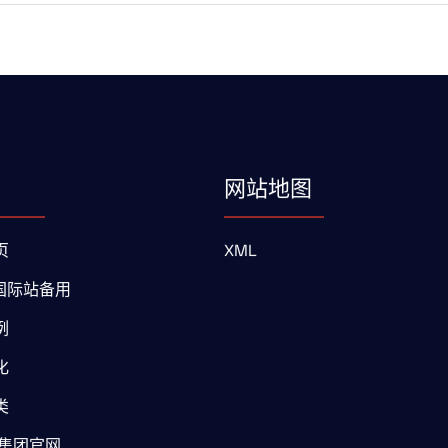
网站地图
页
XML
9国际站备用
例
化
类
9集团官网