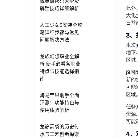
藏英雄密码大全及
此外
解锁技巧详细解析
大化
日益
人工少女3安装全攻
略详细步骤与常见
3、
问题解决方法
本次
地下
龙族幻想职业全解
区域
析 新手必看各职业
特点与技能选择指
j9
南
新的
可能
区域
海马苹果助手全面
评测：功能特色与
任务
使用体验解析
资源
可能
龙筋箭袋的历史传
4、
承与工艺创新探索