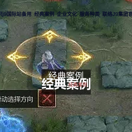
识j9国际站备用
经典案例
企业文化
服务种类
联络J9集团
经典案例
首页-
经典案例