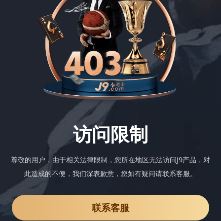
访问限制
尊敬的用户，由于相关法律限制，您所在地区无法访问J9产品，对
此造成的不便，我们深表歉意，您如有疑问请联系客服。
联系客服