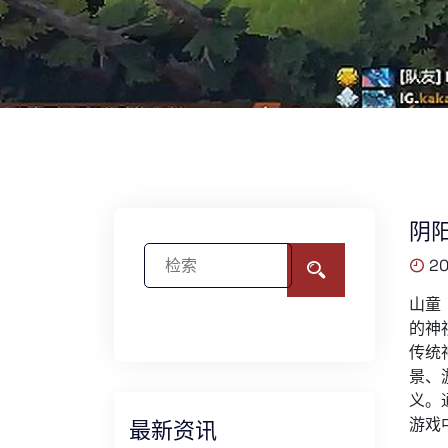
阴
20
山童
的神
传统
景、
义。
游戏
最新资讯