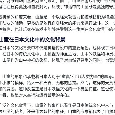
者，能够调动自然界力量的设定。而且，山童在游戏中的个性也
但往往显得孤独和自我封闭，反映了神话中的山童既是孤独的守
戏机制的角度来看，山童是一个以强大攻击力和控制技能为特点
于队友的辅助，更多的是依靠自身强大的能力来进行战斗。这一设
色特性，也让玩家在游戏中能够感受到这一角色在文化背景下的
、山童在日本文化中的文化背景
在日本的文化背景中不仅是神话传说中的重要角色，也体现了日
。在日本的传统文化中，山被视为神圣之地，山中的妖怪和神灵
。山童作为山中神祇的象征，体现了对自然界尊重的同时，也警
，山童的形象也承载着日本人对于“童真”和“非人类力量”的思
个小孩的模样，给人一种天真、无邪的感觉。然而，这样的天真
知的威胁，这种反差正是日本妖怪文化的一个典型特征。这也使
护者，也是对人类行为进行警示的存在。
广泛的文化背景下，山童的故事可以看作是日本传统文化中人与
为神灵的使者，还是作为妖怪的象征，山童的形象都代表了自然