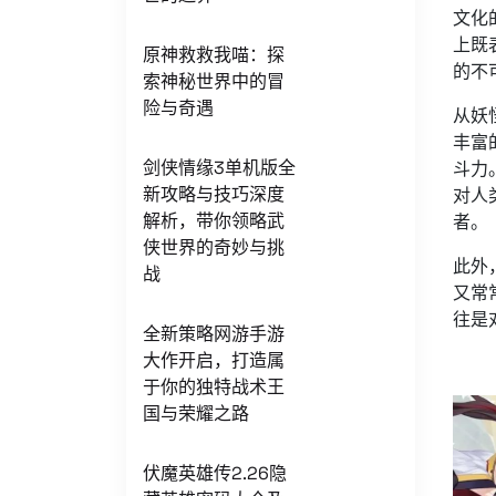
文化
上既
原神救救我喵：探
的不
索神秘世界中的冒
险与奇遇
从妖
丰富
剑侠情缘3单机版全
斗力
新攻略与技巧深度
对人
解析，带你领略武
者。
侠世界的奇妙与挑
此外
战
又常
往是
全新策略网游手游
大作开启，打造属
于你的独特战术王
国与荣耀之路
伏魔英雄传2.26隐