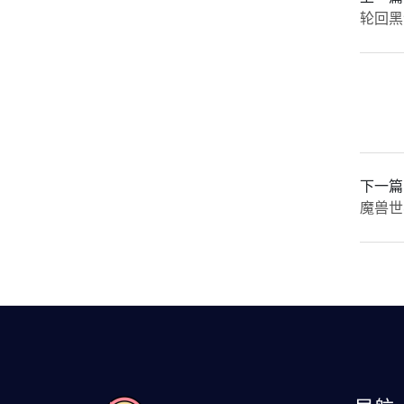
轮回黑
下一篇
魔兽世