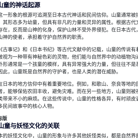
山童的神话起源
这一形象的根源可追溯至日本古代神话和民间信仰。山童通常被
，其形态多为幼童，但具有非凡的力量和灵异的属性。根据古代
存在，反而是山神的化身，保护山林不受外界侵犯。在日本古代
山神的使者，承担着守护自然界的职责。
《古事记》和《日本书纪》等古代文献中的记载，山童的传说有
被视为一种带有神秘色彩的灵物，他们能与自然界中的动植物沟
外形通常是一个孩童的模样，具有异常强大的力量，但往往不是
因此，山童既是自然界的守护者，也是人类的潜在威胁。
在日本的地方信仰中有着重要地位。例如，和歌山、奈良等地的
者，能够保佑农田丰收，避免灾难。而在另一些地方，山童则被
类带来不小的麻烦。在这些传说中，山童的性格各异，有时顽皮
多民间故事中的核心人物。
际版
山童与妖怪文化的关联
本的妖怪文化中，山童的形象与许多其他妖怪类似，都是自然界