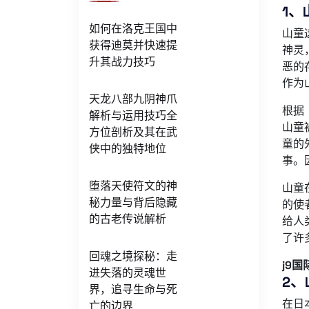
1、
如何在洛克王国中
山童
获得迪莫并快速提
神灵
升其战力技巧
恶的
作为
天龙八部九阴神爪
根据
解析与运用技巧全
山童
方位剖析及其在武
童的
侠中的独特地位
事。
堕落天使符文的神
山童
秘力量与背后隐藏
的使
的古老传说解析
给人
了许
回魂之境探秘：走
j9国
进失落的灵魂世
2、
界，追寻生命与死
在日
亡的边界