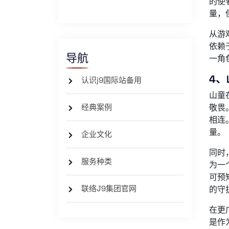
的使
量，
从游
依赖
导航
一角
4
认识j9国际站备用
山童
经典案例
敬畏
相连
量。
企业文化
同时
服务种类
为一
可预
联络J9集团官网
的守
在更
是作